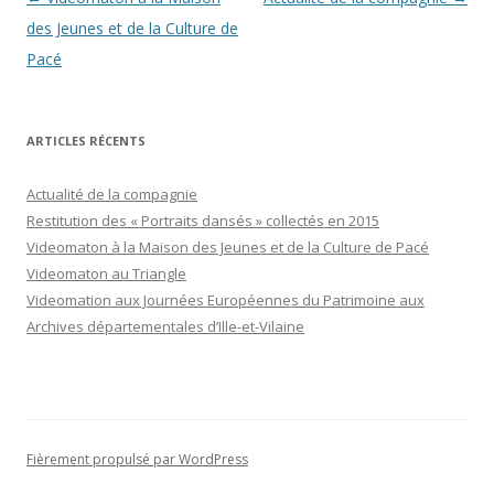
des
des Jeunes et de la Culture de
articles
Pacé
ARTICLES RÉCENTS
Actualité de la compagnie
Restitution des « Portraits dansés » collectés en 2015
Videomaton à la Maison des Jeunes et de la Culture de Pacé
Videomaton au Triangle
Videomation aux Journées Européennes du Patrimoine aux
Archives départementales d’Ille-et-Vilaine
Fièrement propulsé par WordPress