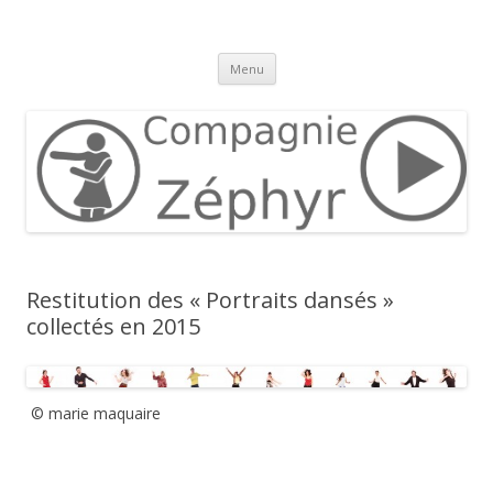
Compagnie Zéphyr
Aller
Menu
au
contenu
Restitution des « Portraits dansés »
collectés en 2015
© marie maquaire