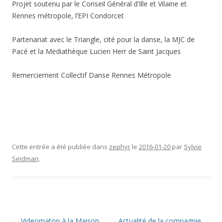
Projet soutenu par le Conseil Général d’Ille et Vilaine et
Rennes métropole, l’EPI Condorcet
Partenariat avec le Triangle, cité pour la danse, la MJC de
Pacé et la Mediathèque Lucien Herr de Saint Jacques
Remerciement Collectif Danse Rennes Métropole
Cette entrée a été publiée dans
zephyr
le
2016-01-20
par
Sylvie
Seidman
.
Navigation
←
Videomaton à la Maison
Actualité de la compagnie
→