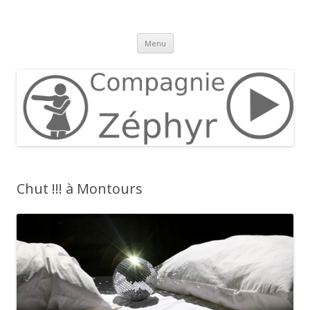
Compagnie Zéphyr
Aller
Menu
au
contenu
Chut !!! à Montours