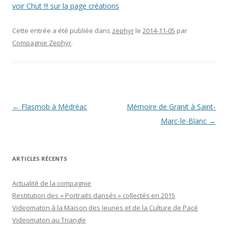
voir Chut !!! sur la page créations
Cette entrée a été publiée dans
zephyr
le
2014-11-05
par
Compagnie Zephyr
.
Navigation
←
Flasmob à Médréac
Mémoire de Granit à Saint-
des
Marc-le-Blanc
→
articles
ARTICLES RÉCENTS
Actualité de la compagnie
Restitution des « Portraits dansés » collectés en 2015
Videomaton à la Maison des Jeunes et de la Culture de Pacé
Videomaton au Triangle